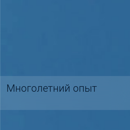
Многолетний опыт
Первый шаг к успеху